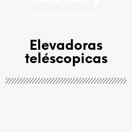
torres elevadoras
Elevadoras
teléscopicas
Beta 90
Beta 80