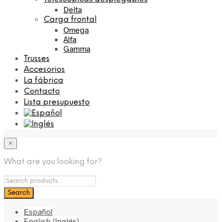
Delta
Carga frontal
Omega
Alfa
Gamma
Trusses
Accesorios
La fábrica
Contacto
Lista presupuesto
×
What are you looking for?
Español
English
(
Inglés
)