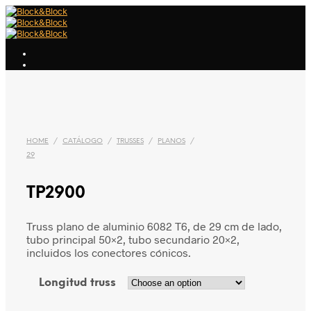
HOME
/
CATÁLOGO
/
TRUSSES
/
PLANOS
/
29
TP2900
Truss plano de aluminio 6082 T6, de 29 cm de lado,
tubo principal 50×2, tubo secundario 20×2,
incluidos los conectores cónicos.
Longitud truss