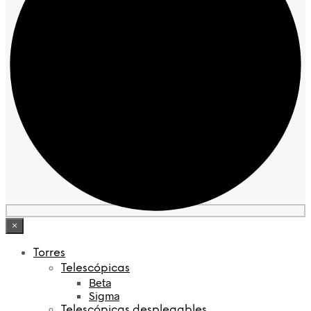
×
Torres
Telescópicas
Beta
Sigma
Telescópicas desplegables