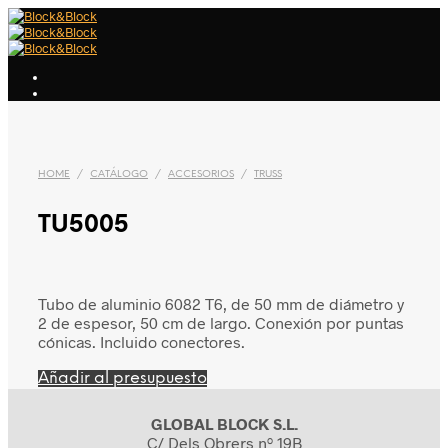
HOME
/
CATÁLOGO
/
ACCESORIOS
/
TRUSS
TU5005
Tubo de aluminio 6082 T6, de 50 mm de diámetro y
2 de espesor, 50 cm de largo. Conexión por puntas
cónicas. Incluido conectores.
Añadir al presupuesto
GLOBAL BLOCK S.L.
C/ Dels Obrers nº 19B