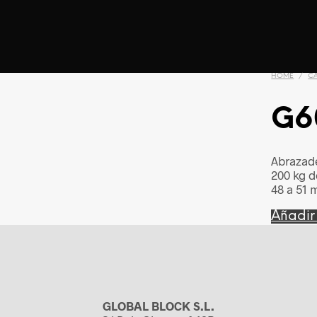
HOME
/
C
G6
Abrazade
200 kg d
48 a 51 
Añadir
GLOBAL BLOCK S.L.