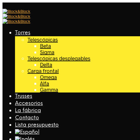
Torres
Telescópicas
Beta
Sigma
Telescópicas desplegables
Delta
Carga frontal
Omega
Alfa
Gamma
Trusses
Accesorios
La fábrica
Contacto
Lista presupuesto