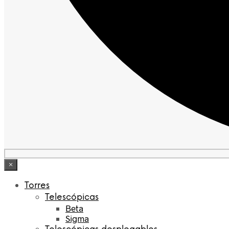
×
Torres
Telescópicas
Beta
Sigma