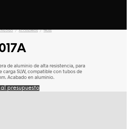
ATÁLOGO
/
ACCESORIOS
/
TRUSS
017A
ra de aluminio de alta resistencia, para
e carga SLW, compatible con tubos de
mm. Acabado en aluminio.
 al presupuesto