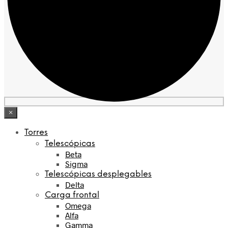
×
Torres
Telescópicas
Beta
Sigma
Telescópicas desplegables
Delta
Carga frontal
Omega
Alfa
Gamma