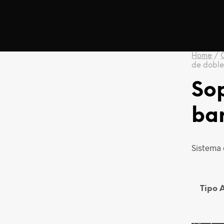
Home
/
de doble
So
ba
Sistema 
Tipo 