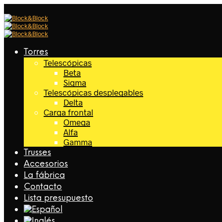
Torres
Telescópicas
Beta
Sigma
Telescópicas desplegables
Delta
Carga frontal
Omega
Alfa
Gamma
Trusses
Accesorios
La fábrica
Contacto
Lista presupuesto