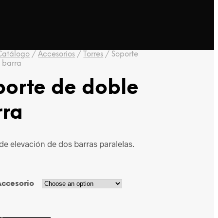
Catálogo
/
Accesorios
/
Torres
/
Soporte
 barra
porte de doble
rra
de elevación de dos barras paralelas.
Accesorio