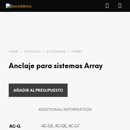
HOME
/
CATÁLOGO
/
ACCESORIOS
/
TORRES
Anclaje para sistemas Array
AÑADIR AL PRESUPUESTO
ADDITIONAL INFORMATION
AC-G
AC-G5, AC-G6, AC-G7