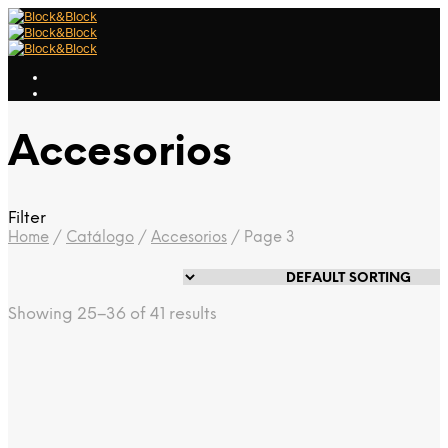
Accesorios
Filter
Home
/
Catálogo
/
Accesorios
/
Page 3
Showing 25–36 of 41 results
TU5015
TU5020